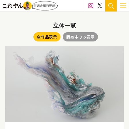
価格
立体一覧
100万円～300万円
50万円～100万円
全作品表示
販売中のみ表示
30万円～50万円
20万円～30万円
15万円～20万円
10万円～15万円
5万円～10万円
3万～5万円
1万円～3万円
サイズ
プレゼント梱包可
1,500mm〜
1,000mm〜1,500mm
700mm～1,000mm
500mm～700mm
300mm～500mm
200mm～300mm