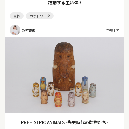
躍動する生命体9
100mm～200mm
50mm～100mm
〜50mm
立体
ホットワーク
色
鈴木香南
2019.3.16
アイボリー
淡色
薄緑
パール
肌色
銀色
深緑
銅色
カラフル
紺色
橙色
藍色
水色
ネイビー
ピンク
メタリック
金色
茶色
ベージュ
クリア
パステル
ビビッド
モダン
シック
モノトーン
黒
灰色
白
赤紫
紫
青紫
青
青緑
緑
黄緑
黄
黄赤
赤
PREHISTRIC ANIMALS -先史時代の動物たち-