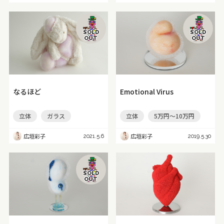
SOLD
SOLD
OUT
OUT
なるほど
Emotional Virus
立体
ガラス
立体
5万円～10万円
広垣彩子
広垣彩子
2021.5.6
2019.5.30
SOLD
OUT