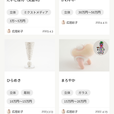
立体
ミクストメディア
立体
30万円～50万円
3万～5万円
広垣彩子
2024.4.11
広垣彩子
2025.4.3
SOLD
OUT
ひらめき
まろやか
立体
彫刻
立体
ガラス
10万円～15万円
15万円～20万円
広垣彩子
広垣彩子
2023.3.13
2022.4.15