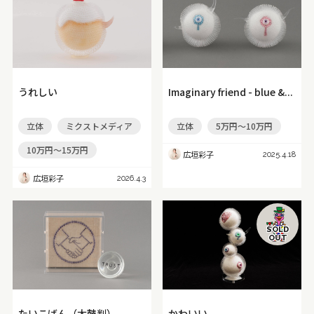
うれしい
Imaginary friend - blue &...
立体
ミクストメディア
立体
5万円～10万円
10万円～15万円
広垣彩子
2025.4.18
広垣彩子
2026.4.3
SOLD
OUT
たいこばん（太鼓判）
かわいい