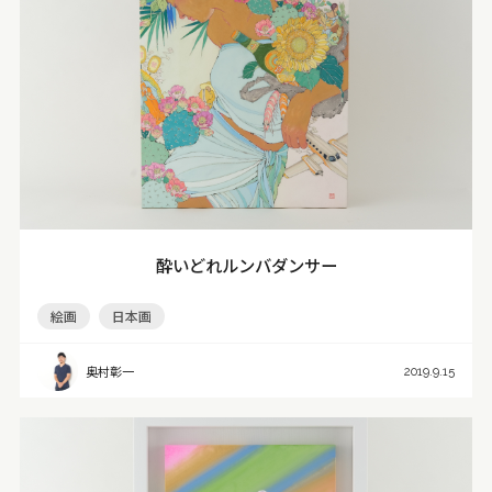
酔いどれルンバダンサー
絵画
日本画
奥村彰一
2019.9.15