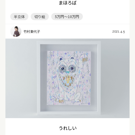
まほろば
半立体
切り絵
5万円～10万円
竹村東代子
2021.4.5
うれしい