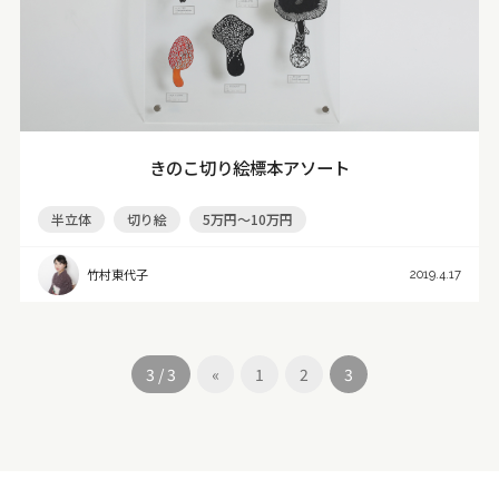
きのこ切り絵標本アソート
半立体
切り絵
5万円～10万円
竹村東代子
2019.4.17
3 / 3
«
1
2
3