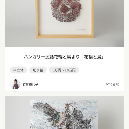
ハンガリー民話花輪と鳥より「花輪と鳥」
半立体
切り絵
5万円～10万円
竹村東代子
2019.5.29