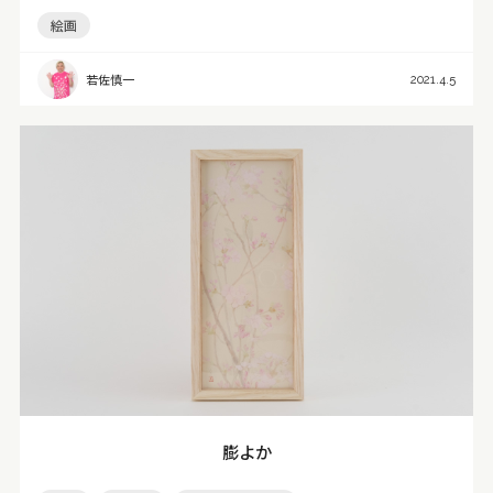
絵画
若佐慎一
2021.4.5
膨よか